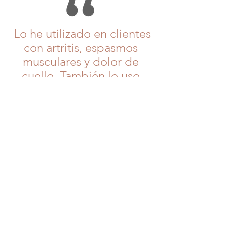
Lo he utilizado en clientes
con artritis, espasmos
musculares y dolor de
cuello. También lo uso
cuando tengo dolor de
espalda. Funciona muy
bien.
¡Lo recomiendo!