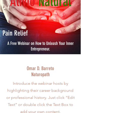
Alivio
Natural
Pain Relief
A Free Webinar on How to Unleash Your Inner
Entrepreneur.
Omar D. Barreto
Naturopath
Introduce the webinar hosts by
highlighting their career background
or professional history. Just click “Edit
Text” or double click the Text Box to
add your own content.