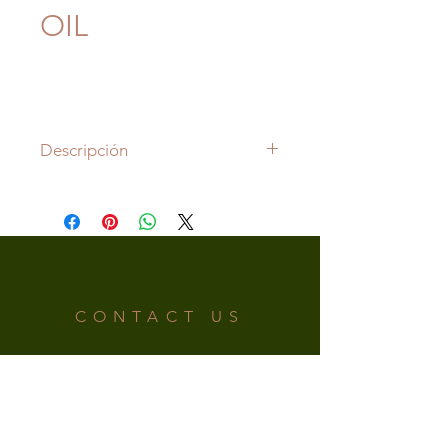
OIL
Descripción
Omega 3:
El omega 3 es un ácido
graso esencial. Es de suma
importancia para la salud del
sistema cardiovascular, pero el
cuerpo no lo produce por sí
mismo. Por lo que debe ingerirse
CONTACT US
en la dieta diaria o a través de un
suplemento nutricional.
Phone:
787-200-8809
Email:
irishsupplementspr@gmail.com